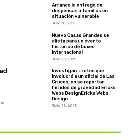
Arranca la entrega de
despensas a familias en
situación vulnerable
Julio 30, 2025
Nuevo Casas Grandes se
alista para un evento
histórico de boxeo
internacional
Julio 29, 2025
dad
Investigan tiroteo que
involucró a un oficial de Las
Cruces; no se reportan
heridos de gravedad Ericks
Webs DesignEricks Webs
Design
ras
Julio 28, 2025