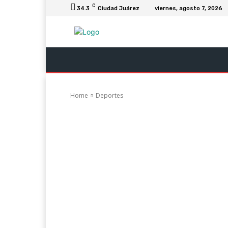
C
34.3
Ciudad Juárez
viernes, agosto 7, 2026
Última Hora
Columnas
Negocios Y Ec
Home
Deportes