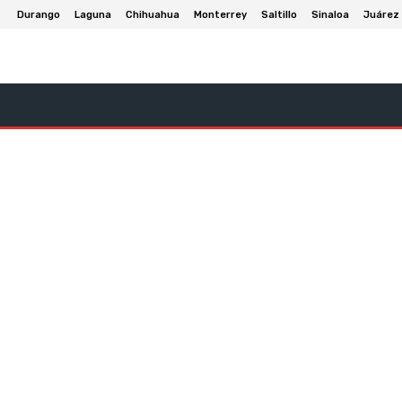
Durango
Laguna
Chihuahua
Monterrey
Saltillo
Sinaloa
Juárez
onomia
Deportes
Política
Cultura Y Entretenimient