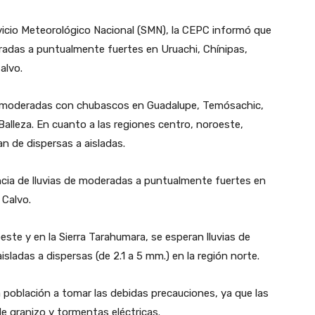
vicio Meteorológico Nacional (SMN), la CEPC informó que
radas a puntualmente fuertes en Uruachi, Chínipas,
alvo.
s a moderadas con chubascos en Guadalupe, Temósachic,
alleza. En cuanto a las regiones centro, noroeste,
an de dispersas a aisladas.
ncia de lluvias de moderadas a puntualmente fuertes en
Calvo.
ste y en la Sierra Tarahumara, se esperan lluvias de
ladas a dispersas (de 2.1 a 5 mm.) en la región norte.
 población a tomar las debidas precauciones, ya que las
e granizo y tormentas eléctricas.