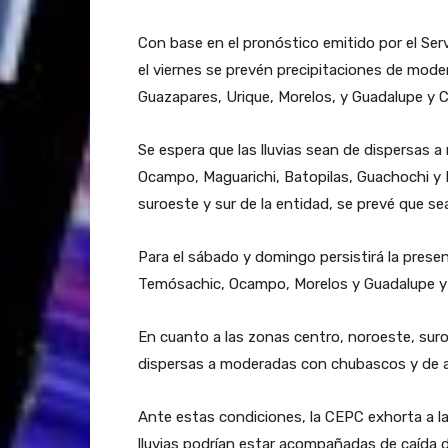
Con base en el pronóstico emitido por el Ser
el viernes se prevén precipitaciones de mode
Guazapares, Urique, Morelos, y Guadalupe y C
Se espera que las lluvias sean de dispersa
Ocampo, Maguarichi, Batopilas, Guachochi y B
suroeste y sur de la entidad, se prevé que se
Para el sábado y domingo persistirá la prese
Temósachic, Ocampo, Morelos y Guadalupe y 
En cuanto a las zonas centro, noroeste, suroe
dispersas a moderadas con chubascos y de ais
Ante estas condiciones, la CEPC exhorta a la
lluvias podrían estar acompañadas de caída d