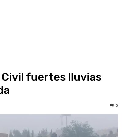
Civil fuertes lluvias
da
0