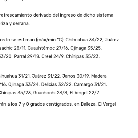
 refrescamiento derivado del ingreso de dicho sistema
riza y serrana.
gosto se estiman (máx/min °C): Chihuahua 34/22, Juárez
achic 28/11, Cuauhtémoc 27/16, Ojinaga 35/25,
/20, Parral 29/18, Creel 24/9, Chínipas 35/23,
hihuahua 31/21, Juárez 31/22, Janos 30/19, Madera
6, Ojinaga 33/24, Delicias 32/22, Camargo 31/21,
Chínipas 35/23, Guachochi 23/8, El Vergel 22/7.
n a los 7 y 8 grados centígrados, en Balleza, El Vergel