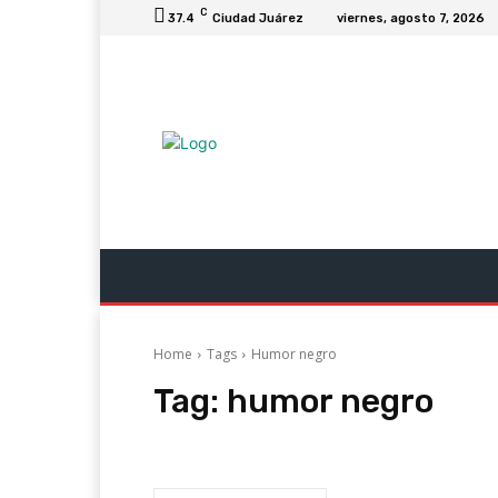
C
37.4
Ciudad Juárez
viernes, agosto 7, 2026
Última Hora
Columnas
Negocios Y Ec
Home
Tags
Humor negro
Tag:
humor negro