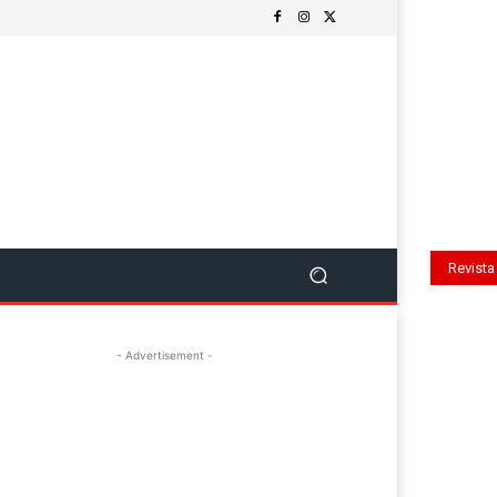
Revista
o
Salud Y Bienestar
Tecnología Y Ciencia
Log In
Más
Digital
- Advertisement -