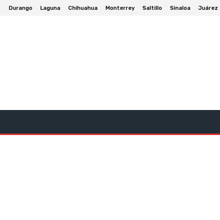
Durango
Laguna
Chihuahua
Monterrey
Saltillo
Sinaloa
Juárez
onomia
Deportes
Política
Cultura Y Entretenimient